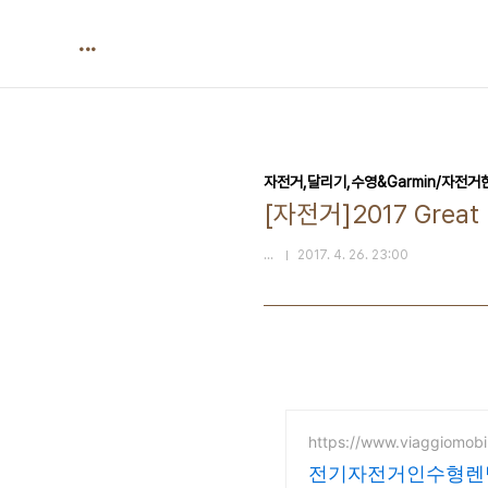
본문 바로가기
...
자전거,달리기,수영&Garmin/자전거
[자전거]2017 Great L
...
2017. 4. 26. 23:00
https://www.viaggiomob
전기자전거인수형렌탈