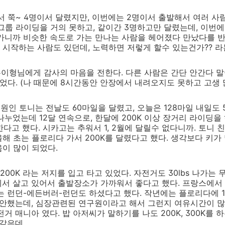
 쭉~ 4명이서 달렸지만, 이번에는 2명이서 출발해서 여러 사
그룹 라이딩을 거의 못하고, 같이간 3명하고만 달렸는데, 이번에
가니까 비슷한 속도로 가는 만나는 사람을 헤어졌다 만났다를 반
리기 시작하는 사람도 있던데, 노력하면 저렇게 할수 있는건가?? 
병은이형님에게 감사의 마음을 전한다. 다른 사람은 간단 안간다 
되었다. (나 때문에 8시간동안 안장에서 내려오지도 못하고 고생 
회원인 토니는 전날도 60마일을 달렸고, 오늘은 128마일 내일도
누었는데 12달 연속으로, 한달에 200K 이상 장거리 라이딩을 
야 한다고 했다. 시카고는 추워서 1, 2월에 달릴수 없다니까. 토니 
해 초는 플로리다 가서 200K를 달렸다고 했다. 생각보다 키가 
이 많이 되었다.
1200K 라는 저지를 입고 타고 있었다. 자전거도 30lbs 나가는
서 살고 있어서 출발장소가 가까워서 좋다고 했다. 프랑스에서 하는
는 런던-에든버러-런던도 하셨다고 했다. 작년에는 플로리다에 1
 안했는데, 심장관련된 연구원이라고 해서 그런지 여유시간이 많
거 매니아 였다. 밥 아저씨가 말하기를 나도 200K, 300K를 
은데...