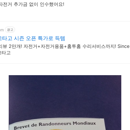
자전거 추가금 없이 인수했어요!
om
광고
타고 시즌 오픈 특가로 득템
리뷰 2만개! 자전거+자전거용품+홈투홈 수리서비스까지! Since 2
고타고