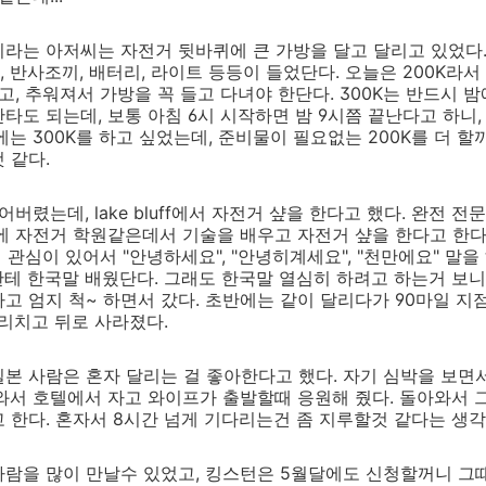
라는 아저씨는 자전거 뒷바퀴에 큰 가방을 달고 달리고 있었다.
반사조끼, 배터리, 라이트 등등이 들었단다. 오늘은 200K라서 
고, 추워져서 가방을 꼭 들고 다녀야 한단다. 300K는 반드시 
 밤에 안타도 되는데, 보통 아침 6시 시작하면 밤 9시쯤 끝난다고 하
는 300K를 하고 싶었는데, 준비물이 필요없는 200K를 더 할
 같다.
어버렸는데, lake bluff에서 자전거 샾을 한다고 했다. 완전 
 자전거 학원같은데서 기술을 배우고 자전거 샾을 한다고 한다. 자기
 관심이 있어서 "안녕하세요", "안녕히계세요", "천만에요" 말
테 한국말 배웠단다. 그래도 한국말 열심히 하려고 하는거 보니
 엄지 척~ 하면서 갔다. 초반에는 같이 달리다가 90마일 지점에
고 소리치고 뒤로 사라졌다.
본 사람은 혼자 달리는 걸 좋아한다고 했다. 자기 심박을 보면서
와서 호텔에서 자고 와이프가 출발할때 응원해 줬다. 돌아와서 
 한다. 혼자서 8시간 넘게 기다리는건 좀 지루할것 같다는 생각
람을 많이 만날수 있었고, 킹스턴은 5월달에도 신청할꺼니 그떄