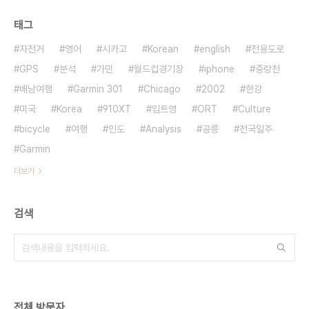
태그
자전거
영어
시카고
Korean
english
전용도로
GPS
분석
가민
월드컵경기장
iphone
중랑천
배낭여행
Garmin 301
Chicago
2002
한강
미국
Korea
910XT
입트영
ORT
Culture
bicycle
여행
인도
Analysis
공릉
전국일주
Garmin
더보기
검색
전체 방문자