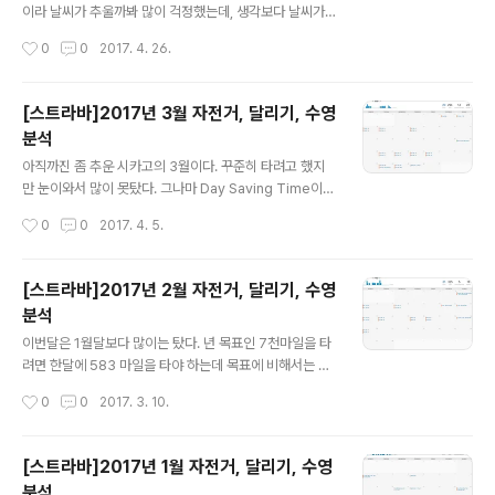
정도 1시간정도씩 시작해 보면 어떨까 한다. 5월달 기록은
이라 날씨가 추울까봐 많이 걱정했는데, 생각보다 날씨가
4월달보다 휠씬 많기를 기대하며~ 년 목표인 7000마일
많이 따뜻해서 다행이었다.100K 갔다가 그 길로 100K를
작성시간
0
0
2017. 4. 26.
가려면 아직 차이가 많이 난다. 화이팅!
돌아오는 코스라서 그런지 더 익숙하게 느껴진다. 조금은
지루한 면도 있다.자전거 탄시간은 8시간 6분, 총 걸린시
간은 8시간 57분, 평속은 15.8mi/h이다. 기록을 보니, 자
[스트라바]2017년 3월 자전거, 달리기, 수영
전거 탄시간은 작년보다 46분 정도 줄었고, 쉬는 시간은 1
분석
시간 30분 정도 줄었다. 케이던스는 74에서 76으로 2정
글 내용
도 올랐다. 아무래도 언덕이 많아서 70대인것 같다. 평속
아직까진 좀 추운 시카고의 3월이다. 꾸준히 타려고 했지
은 14.4mi/h에서 15.8mi/h로 조금 빨라졌다. 내년에는 1
만 눈이와서 많이 못탔다. 그나마 Day Saving Time이 3
6.5mi/h를 목표로 하면 힘들겠지?? 아무래도 작년에는 햄
월 12일날 시작해서 한시간 앞으로 갔다. 저녁때 퇴근할때,
작성시간
0
0
2017. 4. 5.
버거도 먹고 자주 쉬었는데, 이번에는 3군데 도장받는곳..
라이트를 준비안해도 된다. 달리기 1번, 수영 1번이고, 20
번 자전거를 탔다. 출퇴근이 18번이니, 출퇴근 말고는 2번
밖에 자전거를 안탔구나. 날씨가 좋아지니까 좀더 타려고
[스트라바]2017년 2월 자전거, 달리기, 수영
노력해야겠다. 3월까지 17번 출퇴근인데, 2017년에는 출
분석
퇴근은 몇번 정도 할수 있을지 궁금하다. 달리기와 수영 연
글 내용
습 회수를 좀 늘려야 할텐데, 집에만 들어가면 운동하러 나
이번달은 1월달보다 많이는 탔다. 년 목표인 7천마일을 타
오기가 쉽지 않다. 아침 일찍 일어나, 한시간이라도 달리기
려면 한달에 583 마일을 타야 하는데 목표에 비해서는 많
를 할까?? 3월까지 작년에 비해서는 많이 탔지만, 목표가
이 못탔지만 아직은 추운 2월달이니까 조금이나마 위안을
작성시간
0
0
2017. 3. 10.
작년보다 늘었으니까 꾸준히 타야겠다. 년간 목표를 위해
삼는다. 3월달에 열심히 타야겠구나.달리기, 수영은 한번
서는 한달..
도 안했구나. 게을러졌군. 반성해야겠다.자출을 시작했으
니, 열심히 달려야겠다.7천마일을 타려면 일주일에 135마
[스트라바]2017년 1월 자전거, 달리기, 수영
일씩 타야하는구나.. 오호...
분석