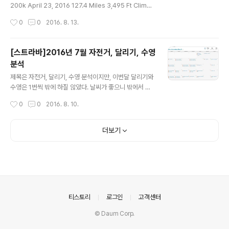
한다. 추석 지나면 추워질텐데.. 어떻게 해야 추울때도 자전
200k April 23, 2016 127.4 Miles 3,495 Ft Climbi
거를 탈수 있을지 고민해 봐야겠다.
ng http://www.greatlakesrando.org/our-calenda
작성시간
0
0
2016. 8. 13.
r/routes/43-little-rondos-on-the-sun-prairie htt
ps://ridewithgps.com/routes/11797441 4월달에
한 첫번째 랜도너스 후기를 8월달에 남기다니... 엉덩이가
[스트라바]2016년 7월 자전거, 달리기, 수영
아팠던 기억만 남아 있지 않나 한다.. 그래도 기억을 더듬어
분석
가며 기록을 남기고 싶다. 내년에 갈 랜도너스(?)를 위해서.
글 내용
200km(125miles)은 짧지 않았다. 기억에 혼자서 타시
제목은 자전거, 달리기, 수영 분석이지만, 이번달 달리기와
는 몇몇 분들도 계시던데, 참 대단하시다. 자전거도 엄청 무
수영은 1번씩 밖에 하질 않았다. 날씨가 좋으니 밖에서 자
거..
전거를 타면서 땀을 많이 흘렸다. 하루도 빠짐없이 운동을
작성시간
0
0
2016. 8. 10.
하겠다고 생각했지만 역시 하루도 안빠지고 하는건 쉽지
않다. 휴식도 좀 필요하지.. 라고 생각하면서 나 스스로를
위로해 본다. 이번달은 총 705마일을 달렸다. 지난달의 6
더보기
67보다 38마일을 더 달렸다. 705마일은 월 최고기록인
것 같다. 운동 시간도 43시간이 최고기록이 아닐까 한다.
후훗. 짝짝짝! 8월에 있을 미시간 투어를 준비해서 많이 연
습했는데, 뿌듯하다. 역시 뭔가 목표가 있으면 조금 힘들고
귀찮더라도 꾸준히 할수 있는 동기가 생긴다. 8월달에도
열심히 운동하고 건강해야겠다.
의안내
티스토리
로그인
고객센터
© Daum Corp.