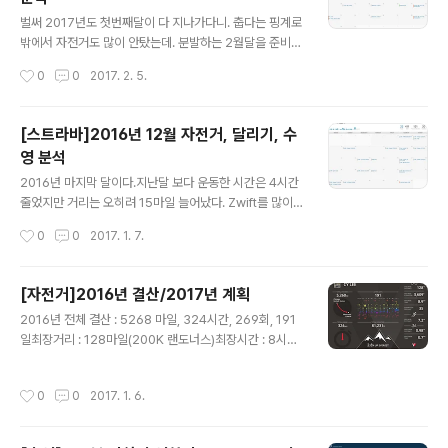
글 내용
벌써 2017년도 첫번째달이 다 지나가다니. 춥다는 핑계로
밖에서 자전거도 많이 안탔는데. 분발하는 2월달을 준비해
야겠다. 17년 목표인 7000마일을 타려면 일주일에 135
작성시간
0
0
2017. 2. 5.
마일씩 타야하는데 큰일이다. 1월달에 189 마일 밖에 못탔
으니.1월달에 일주일에 한번씩 꾸준히 수영을 했다는 것에
위안을 삼는다. 2천야드까지 한번에 갔다. 짝짝짝!날은 좀
[스트라바]2016년 12월 자전거, 달리기, 수
추웠지만 일요일 그룹 라이딩을 2번 한것도 좋다. 이제 시
영 분석
작이니까 열심히 해야 겠다.즈위프트는 생각보다 많이 안
글 내용
탔다. 아무래도 자전거를 로라에 걸어두지 않으니까 자전
2016년 마지막 달이다.지난달 보다 운동한 시간은 4시간
거를 지하에서 올려서 로라에 거는게 귀찮아서 많이 안타
줄었지만 거리는 오히려 15마일 늘어났다. Zwift를 많이
게 된다. 겨울에는 걸어두면 좋은데... 내년에는 한번 봐야
탔더니 실제 평속보다 좀 높아서 거리가 많이 나왔다. 겨울
작성시간
0
0
2017. 1. 7.
겠다.자출은 1번밖에 못했는데 2월달 되면서 날이 따뜻해
의 목표는 일주일에 100마일 타기인데 요즘은 Zwift를 좀
지면 꾸준히 안전하게 해야겠다..
안타기 시작한다. 다시한번 분발해야겠다.20번 자전거 탔
는데, 19번이 Zwift이고, 1번은 EBC(Evanston Bike Cl
[자전거]2016년 결산/2017년 계획
ub)의 야외 라이딩이다. 12월 31일에 탄 2016년 마지막
글 내용
2016년 전체 결산 : 5268 마일, 324시간, 269회, 191
라이딩이었는데 화씨 30도대(섭씨 0도대) 의 날씨에도 불
일최장거리 : 128마일(200K 랜도너스)최장시간 : 8시간
구하고 잘 탔다. 무려 74miles. 19번은 Zwift로 한시간
52분(200K 랜도너스)2016 3일 미시간 투어2016 Eva
남짓 타다가, 밖에서 4시간 넘게 타니 지치고 말았다. 신기
nston North Shore Century2월달에 8시간 밖에 안탔
하게도 매 1시간마다 그룹에서 떨어졌고, 3시간이 조금 넘
작성시간
0
0
2017. 1. 6.
다니, 역시 사람이 한번 운동을 안하기 시작하면 계속 안하
어서 3번째로 그룹에서 떨어졌을때는 ..
게 되는구나.제일 오래 탄 달은 8월달, 45시간이다. 미시
간 투어때문에 많이 타고, 자출은 지쳐서 안한것 같다. 201