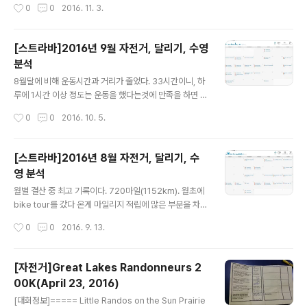
작성시간
0
0
2016. 11. 3.
다. 달리기는 없고, 수영만 1번. 나머지는 모두 자전거이다.
일요일마다 날씨가 좋지 않아서 그룹 라이딩을 못했고, 평
일에도 날씨가 많이 도와주지 않았다. 벌써 2016년도 11
[스트라바]2016년 9월 자전거, 달리기, 수영
월이다. 날도 추워지고 day saving time해서 1시간 빨라
분석
지면, 오후 4시만 되도 어두워지기 시작할텐데.. 운동하기
글 내용
어려운 겨울이 찾아오고 있다. 운동을 많이 안했더니, 올해
8월달에 비해 운동시간과 거리가 줄었다. 33시간이니, 하
목표인 5,000마일 그래프가 점점 가까워 지고 있다. 역시
루에 1시간 이상 정도는 운동을 했다는것에 만족을 하면 좋
하루에 1시간씩 운동하기는 매일매일 결심이 필요하다. 실
지 않을까?? 551miles 이라.. 1,000miles 타려면 최소
작성시간
0
0
2016. 10. 5.
내에서 하는 자전거 타기를 한번 가봐야겠다.
60시간을 타야 겠다. 그럼 계산상 하루에 2시간씩 운동을
해야 하는구나... 지난달과 activaty개수는 27개로 동일하
네.. 짧은 거리를 주로 탔다는거군.. 9월달에는 Evanston
[스트라바]2016년 8월 자전거, 달리기, 수
Bike Club에서 주최하는 North Shore Century에 갔
영 분석
다 온것이 좋은 추억이다.이제 슬슬 추워지기 시작해서 실
글 내용
내에서 하는 수영이나 자전거 클래스에 한번 가봐야 겠다.
월별 결산 중 최고 기록이다. 720마일(1152km). 월초에
매일같이 운동하기는 쉽지 않지 않구나. 그래도 이번달에
bike tour를 갔다 온게 마일리지 적립에 많은 부분을 차지
는 수영은 1번 했다. 근데, 오랜만에 해서 1.5km를 안쉬고
했다. 매년 8월달에 3일 동안 가는 투어인데, 잊어버리기
작성시간
0
0
2016. 9. 13.
는 못했다. 연습이 더 필요하다.
전에 정리해서 기록해 두어야지.. 일주일에 7번 자전거 타
는게 쉬운일이 아니라는걸 다시 한번 생각하고 열심히 자
전거를 타자.달리기와 수영은 한번도 안했네. 트라이애슬
[자전거]Great Lakes Randonneurs 2
론을 하려면 연습을 해야 할텐데.. 일단 대회를 등록해야 하
00K(April 23, 2016)
는 것인가.. 년 5000마일 목표치는 현재 기준으로는 넘어
글 내용
섰는데, 겨울이 되면 많이 못타니까 미리미리 많이 타둬야
[대회정보]===== Little Randos on the Sun Prairie