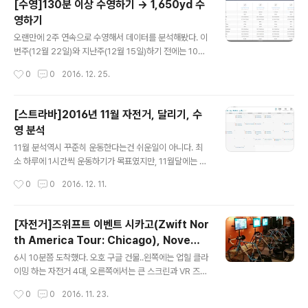
[수영]130분 이상 수영하기 -> 1,650yd 수
7년에는 투어도 잘하고 자출도 열심히 해야겠다.역시나 겨
영하기
울이 되면 어떻게 해야 자전거를 탈수 있을지 고민해봐야
글 내용
겠다.-----2016년 목표는 5천 마일(일주일에 100마일)
오랜만에 2주 연속으로 수영해서 데이터를 분석해봤다. 이
이었는데, 목표 달성을 해서 행복하다. (기록해 놓은줄 알았
번주(12월 22일)와 지난주(12월 15일)하기 전에는 10월
더니, 마음속으로만 기록해 뒀다. 역..
6일이니 오랜만이긴 오랜만이다.트라이애슬론 올림픽 코
작성시간
0
0
2016. 12. 25.
스인 1.5km를 yard로 하면 1640.42yd 를 가야되니. 16
50 yd. 즉 25yd 의 수영장에서는 66번을 가야 한다. 매
번 수영할때마다 왜 이러고 있나 하지만.. Lake Michiga
[스트라바]2016년 11월 자전거, 달리기, 수
n에서 수영할 생각에 열심히 하려고 한다. (실제 호수에서
영 분석
수영하면 무섭다는데... 아직 한번도 안해봐서 걱정이다.)
글 내용
혼자해서 그럴지도암튼 지난주에 비해서 이번주 기록은 좀
11월 분석역시 꾸준히 운동한다는건 쉬운일이 아니다. 최
빨라 졌다. 혹시나 해서 열어봤더니, Ave Pace가 2:13초
소 하루에 1시간씩 운동하기가 목표였지만, 11월달에는 2
로 가장 빠르다. 난 수영할때 다리를 거의 안차고 팔로만 하
6시간 밖에 하질 못했다. 아무래도 날이 추워져서 자출을
작성시간
0
0
2016. 12. 11.
는것 같은데, 어떻게 해야 좀 빨리 갈수 있는..
못하니 시간이 많이 줄었다. 빨리 날이 따뜻해지면 빠지지
않고 열심히 해야겠다.24일부터 zwift를 다시 시작했다.
자전거를 셋팅하는게 좀 귀찮긴 하지만 그래도 운동 안하
[자전거]즈위프트 이벤트 시카고(Zwift Nor
는것 보다는 낫다. 혼자서 운동하는건 역시 쉽지가 않다. 짧
th America Tour: Chicago), Novemb
게라도 하도록 노력해야겠다.26일에는 Des Plaines Riv
글 내용
er 15, 2016
er Trail에서 자전거를 탔는데. 비포장 길을 달리리는 느낌
6시 10분쯤 도착했다. 오호 구글 건물..왼쪽에는 업힐 클라
을 상쾌하다. 그렇게 바람이 많이 안불어서 춥지도 않고, 기
이밍 하는 자전거 4대, 오른쪽에서는 큰 스크린과 VR 즈위
회가 되면 자주가야겠다.(눈이 얼마나 올진 모르겠지만.)
프트를 체험할수 있는 자전거 1대가 있다.VR 안경을 끼고
작성시간
0
0
2016. 11. 23.
생각보다 멀리 간줄 알았는데 18마일 밖에 안탔다. 숲속에
즈위프트를 하는것에 관심이 있었다.다른 사람이 먼저 타