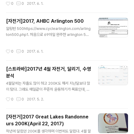
작성시간
0
0
2017. 6. 1.
아쉽게도 100마일 넘는 장거리는 한번도 못탔다...
다. 수, 금은 그룹 라이딩이니, 12번은 할수 있겠다. 6월달
에는 좀 더 많이 할수 있도록 노력해야겠다. 5월 13일(토)
에 100마일을 목표로 장거리 라이딩을 했는데, 94.1마일
[자전거]2017, AHBC Arlington 500
밖에 못탔다. 90마일도 작지 않은거리니까. 처음에 코스를
글 내용
알링턴 500https://www.cyclearlington.com/arling
길게 돌아오는걸로 했었어야 했는데, 90마일 넘어서 목적
ton500.php1. 처음으로 69마일 완주한 arlington 500
지에 도착하니까. 그 근처에서 거리를 늘리기는 쉽지 않았
재작년에는 짧은 코스를, 작년에는 왔다 옷만 전해주고 가
다. hunt club 길은 달리기가 참 좋았다.(https://www.st
서 이번에는 3번째 도전이다. Barrington high school
rava.com/activities/984819131) 69마일 짜리 대회
작성시간
0
0
2017. 6. 1.
에서 출발해서 17마일 지점에 있는 휴식장소를 기점으로
인 Arlington 500를 나가서 6..
해서 25마일,16마일, 2종류의 순환코스가 있다. 그리고 1
1마일을 더 돌아서 오면 최종 69마일이다. 획득고도는 20
[스트라바]2017년 4월 자전거, 달리기, 수영
00ft 정도이다. 매번 평지만 타는 코스에서 오랜만에 타는
분석
언덕이라 왼쪽 아킬레스건이 조금은 아팠다. 그래도 70마
글 내용
일을 4시간 8분에 완주했다. 쉬는시간이 2시간 7분이니.
4월달에는 자출도 많이 하고 200K도 해서 지난달보다 많
많이 쉬긴 쉬었다.내년에는 좀 더 빨라 질려나? 2. 휴식장
이 탔다. 그래도 매일같이 꾸준히 운동하기가 목표인데, 조
소 후, 25마일 순환코스신..
금 더 노력해야겠다. 비가 많이 왔던 4월이라 많이 못탔다
작성시간
0
0
2017. 5. 2.
고 애써 위로해 본다. 34시간이니, 하루에 1시간 이상씩은
탔다는것에 만족한다. 200K 한날에 8시간을 탔으니. 생각
보다 쉰날이 많다. 지난달과 비교해서 보니 22번, 자전거
[자전거]2017 Great Lakes Randonne
탄 회수는 같다. 거리가 많이 차이나는구나. 한달에 30번
urs 200K(April 22, 2017)
이상 탈수 있도록 춥고, 귀찮아도 노력해야겠다. 달리기를
글 내용
시작해야 할것 같은데, 많이는 아니더라도 일주일에 3번
작년에 달렸던 200K를 생각하며 이번에도 달렸다. 4월 말