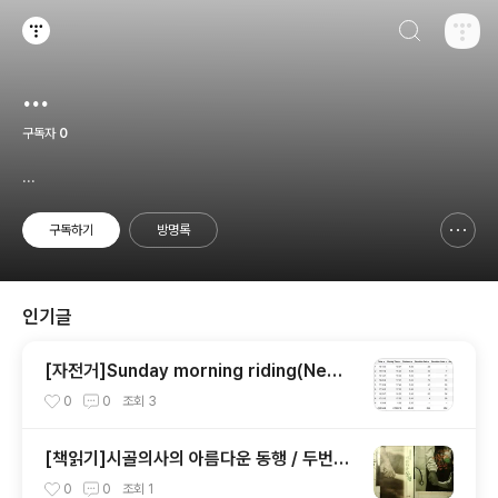
검색하기
티스토리
...
구독자
0
...
구독하기
방명록
신고하기 레이어
열기
인기글
[자전거]Sunday morning riding(New
Trier Township High School Northfie
0
0
조회
3
ld-Lake Bluff), May/11/2014
[책읽기]시골의사의 아름다운 동행 / 두번째
이야기 - 박경철
0
0
조회
1