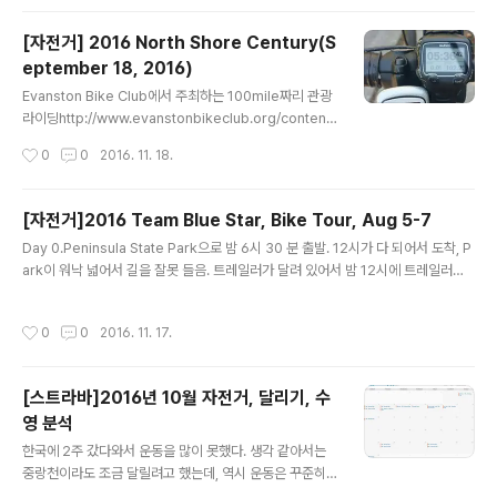
서 자전거를..
고 있어서 기다리면서 타는걸 보는데. 재미있어 보인다.그
사람이 자전거 타면서 두리번거리는데 뭐가 보일까 더욱
[자전거] 2016 North Shore Century(S
궁금해진다.내 차례가 되어서 타 봤는데, 첫 느낌은 생각보
eptember 18, 2016)
다 어지럽다. Virtual Reailty에 아직 적응을 못한건가?!고
글 내용
개를 내리면 폐달링 하는 다리가 보이고 하늘을 쳐다보니
Evanston Bike Club에서 주최하는 100mile짜리 관광
별이 반짝이고 있다. 와토피아 너무 멋있다.옆으로 고개를
라이딩http://www.evanstonbikeclub.org/content.
돌리면 옆에 같이 라이딩 하는 자전거가 보인다. 오호.속도
aspx?page_id=22&club_id=690768&module_i
작성시간
0
0
2016. 11. 18.
를 좀 내서 앞에 있는 즈위프트 라이더를 지나가니까 화면
d=177315 6AM Gilson Park 에서 모였다. Gilson P
이 옆으로 움직이..
ark에는 triathlon 대회가 있어서 사람들이 많이 있었다.N
orth Shore Century의 시작장소인 Dawes Park에 가
[자전거]2016 Team Blue Star, Bike Tour, Aug 5-7
서 팔찌를 하나 받고, 먹을것을 챙기고, 사진을 찍고 출발했
글 내용
Day 0.Peninsula State Park으로 밤 6시 30 분 출발. 12시가 다 되어서 도착, P
다. 처음에는 12명이 같이 달리기 시작했다. 길을 잘 못들
ark이 워낙 넓어서 길을 잘못 들음. 트레일러가 달려 있어서 밤 12시에 트레일러를
었는데, 뒤에서 다른 사람들도 따라 와서 좀 미안했다. 어느
떼고 RV를 돌리고 다시 트레일러를 붙임. 예약한 자리를 찾아서 주차하고 잠잘려고
정도 달리다 보니 그룹이 나눠졌다. 내가 달린 그룹은 너무
하니 1시임 Day 1.아침 8시쯤 일어나서 office에 가서 예약확인하고 WI state sti
열심히 달려 첫번째 rest area를 지나쳤다...
작성시간
0
0
2016. 11. 17.
cker를 구입했다. RV가 있는 site와 office까지 3 miles이나 걸린다. 엄청나게 넓
은 state park이었다. 계획은 state park이 가운데 있고, 100 miles, Door Cou
nty를 8자로 도는 경로였다. 일단 state park을 한바퀴 돌았는데 포장되어 있는 숲
[스트라바]2016년 10월 자전거, 달리기, 수
속길이 너무 좋았음. 북쪽 제일 상단에 있는..
영 분석
글 내용
한국에 2주 갔다와서 운동을 많이 못했다. 생각 같아서는
중랑천이라도 조금 달릴려고 했는데, 역시 운동은 꾸준히
하는게 쉽지 않다. 10월달은 18시간이라.. 엄청 많이 줄었